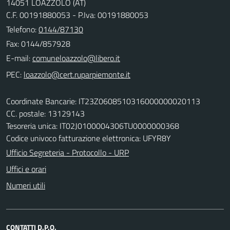
14051 LOAZZOLO (AT)
C.F. 00191880053 - P.Iva: 00191880053
Telefono:
0144/87130
Fax: 0144/857928
E-mail:
PEC:
Coordinate Bancarie: IT23Z0608510316000000020113
CC. postale: 13129143
Tesoreria unica: IT02J0100004306TU0000000368
Codice univoco fatturazione elettronica: UFYR8Y
Ufficio Segreteria - Protocollo - URP
Uffici e orari
Numeri utili
CONTATTI D.P.O.