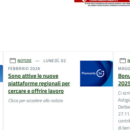
NOTIZIE
LUNEDÌ, 02
N
FEBBRAIO 2026
MAGG
Sono attive le nuove
Bonu
piattaforme regionali per
2025
cercare e offrire lavoro
Ci sc
Astig
Clicca per accedere alla notizia
Delibe
27.11
contri
di ben