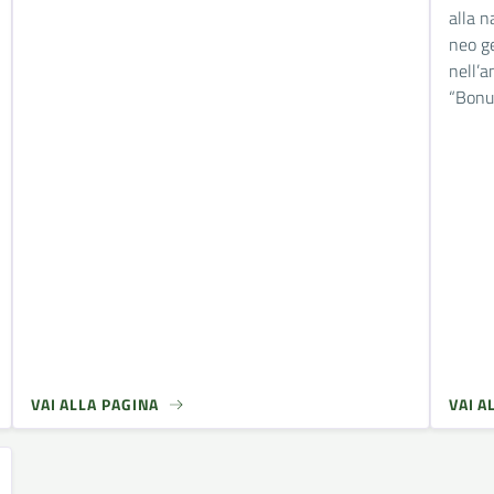
alla n
neo gen
nell’
“Bonu
VAI ALLA PAGINA
VAI A