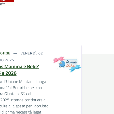
OTIZIE
VENERDÌ, 02
IO 2025
s Mamma e Bebe'
 e 2026
rive l'Unione Montana Langa
iana Val Bormida che con
ra Giunta n. 69 del
.2025 intende continuare a
buire alla spesa per l’acquisto
i di prima necessità legati