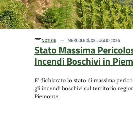
Ultime notizie
NOTIZIE
MERCOLEDÌ, 08 LUGLIO 2026
Stato Massima Pericolos
Incendi Boschivi in Pie
E' dichiarato lo stato di massima perico
gli incendi boschivi sul territorio regio
Piemonte.