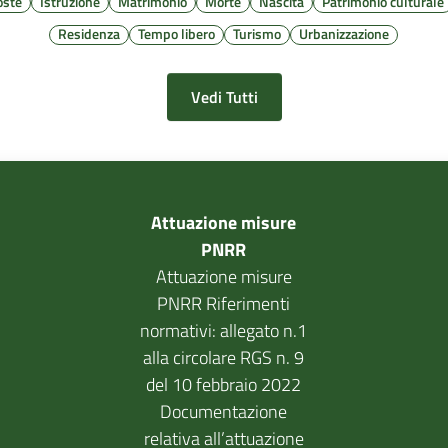
oste
Istruzione
Matrimonio
Morte
Nascita
Patrimonio culturale
Residenza
Tempo libero
Turismo
Urbanizzazione
Vedi Tutti
Attuazione misure
PNRR
Attuazione misure
PNRR Riferimenti
normativi: allegato n.1
alla circolare RGS n. 9
del 10 febbraio 2022
Documentazione
relativa all’attuazione