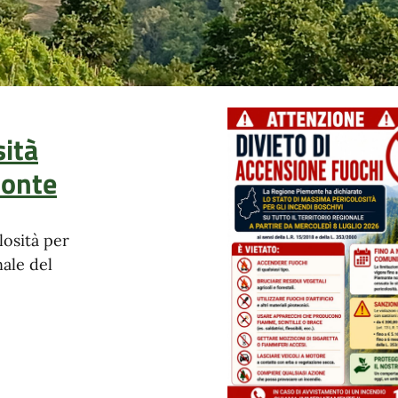
ità
monte
losità per
nale del