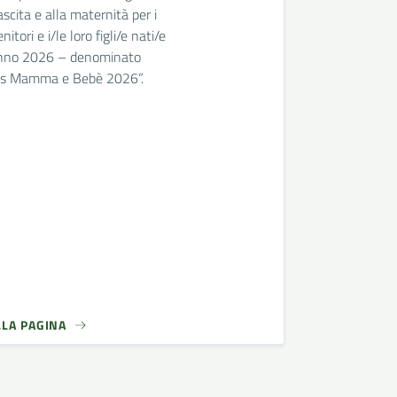
ascita e alla maternità per i
itori e i/le loro figli/e nati/e
anno 2026 – denominato
s Mamma e Bebè 2026”.
LLA PAGINA