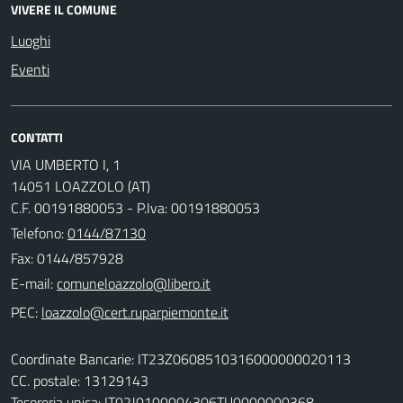
VIVERE IL COMUNE
Luoghi
Eventi
CONTATTI
VIA UMBERTO I, 1
14051 LOAZZOLO (AT)
C.F. 00191880053 - P.Iva: 00191880053
Telefono:
0144/87130
Fax: 0144/857928
E-mail:
PEC:
Coordinate Bancarie: IT23Z0608510316000000020113
CC. postale: 13129143
Tesoreria unica: IT02J0100004306TU0000000368